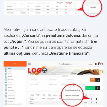
Alternativ, fișa financiară poate fi accesată și din
secțiunea
„Cursanți”
, în
penultima coloană
, denumită
tot
„Acțiuni”
. Aici se apasă pe iconița formată din
trei
puncte „…”
, iar din meniul care apare se selectează
ultima opțiune
, denumită
„Gestiune financiară”
.