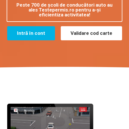
Peste 700 de școli de conducători auto au
ales Testepermis.ro pentru a-și
eficientiza activitatea!
Intră în cont
Validare cod carte