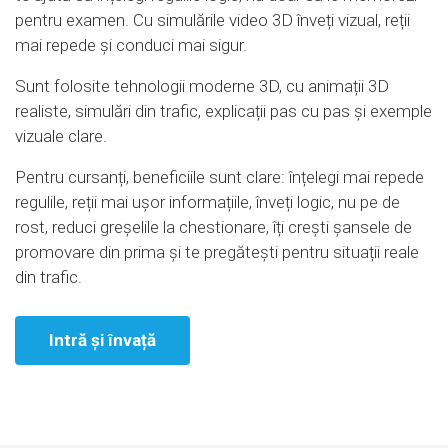
pentru examen. Cu simulările video 3D înveți vizual, reții
mai repede și conduci mai sigur.
Sunt folosite tehnologii moderne 3D, cu animații 3D
realiste, simulări din trafic, explicații pas cu pas și exemple
vizuale clare.
Pentru cursanți, beneficiile sunt clare: înțelegi mai repede
regulile, reții mai ușor informațiile, înveți logic, nu pe de
rost, reduci greșelile la chestionare, îți crești șansele de
promovare din prima și te pregătești pentru situații reale
din trafic.
Intră și învață