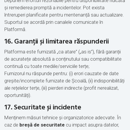
Depunem eforturi rezonabile pentru disponibilitate ridicată
și remedierea promptă a incidentelor. Pot exista
întreruperi planificate pentru mentenanță sau actualizare.
Suportul se acordă prin canalele comunicate în
Platformă.
16. Garanții și limitarea răspunderii
Platforma este furnizată „ca atare” („as is”), fără garanții
de acuratețe absolută a conținutului sau compatibilitate
continuă cu toate mediile/serviciile terțe;
Furnizorul nu răspunde pentru: (i) erori cauzate de date
greșite/incomplete furnizate de Școală, (ii) indisponibilități
ale rețelelor terțe, (iii) pierderi indirecte (profit nerealizat,
oportunități).
17. Securitate și incidente
Menținem măsuri tehnice și organizatorice adecvate. În
caz de
breșă de securitate
cu impact asupra datelor,