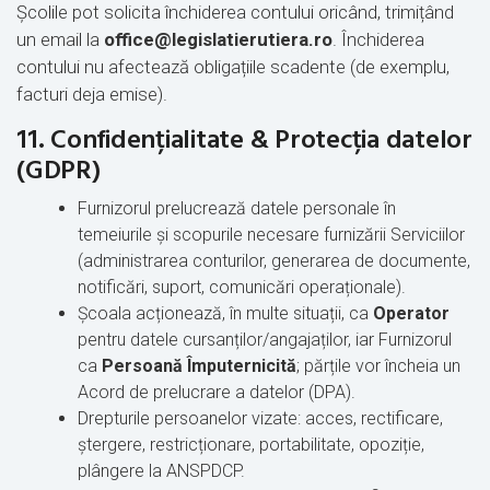
Școlile pot solicita închiderea contului oricând, trimițând
un email la
office@legislatierutiera.ro
. Închiderea
contului nu afectează obligațiile scadente (de exemplu,
facturi deja emise).
11. Confidențialitate & Protecția datelor
(GDPR)
Furnizorul prelucrează datele personale în
temeiurile și scopurile necesare furnizării Serviciilor
(administrarea conturilor, generarea de documente,
notificări, suport, comunicări operaționale).
Școala acționează, în multe situații, ca
Operator
pentru datele cursanților/angajaților, iar Furnizorul
ca
Persoană Împuternicită
; părțile vor încheia un
Acord de prelucrare a datelor (DPA).
Drepturile persoanelor vizate: acces, rectificare,
ștergere, restricționare, portabilitate, opoziție,
plângere la ANSPDCP.