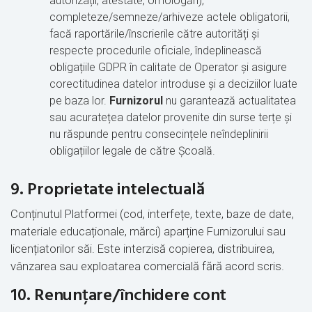
autorizații, atestate, omologări),
completeze/semneze/arhiveze actele obligatorii,
facă raportările/înscrierile către autorități și
respecte procedurile oficiale, îndeplinească
obligațiile GDPR în calitate de Operator și asigure
corectitudinea datelor introduse și a deciziilor luate
pe baza lor.
Furnizorul
nu garantează actualitatea
sau acuratețea datelor provenite din surse terțe și
nu răspunde pentru consecințele neîndeplinirii
obligațiilor legale de către Școală.
9. Proprietate intelectuală
Conținutul Platformei (cod, interfețe, texte, baze de date,
materiale educaționale, mărci) aparține Furnizorului sau
licențiatorilor săi. Este interzisă copierea, distribuirea,
vânzarea sau exploatarea comercială fără acord scris.
10. Renunțare/închidere cont