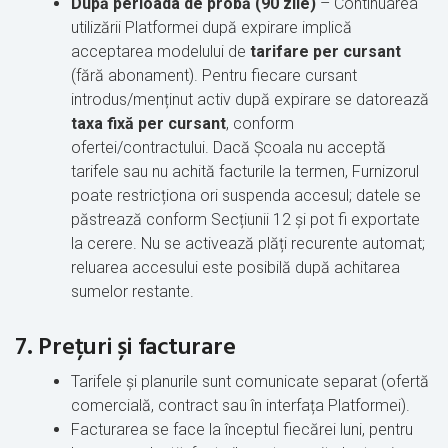
După perioada de probă (90 zile)
– Continuarea
utilizării Platformei după expirare implică
acceptarea modelului de
tarifare per cursant
(fără abonament). Pentru fiecare cursant
introdus/menținut activ după expirare se datorează
taxa fixă per cursant
, conform
ofertei/contractului. Dacă Școala nu acceptă
tarifele sau nu achită facturile la termen, Furnizorul
poate restricționa ori suspenda accesul; datele se
păstrează conform Secțiunii 12 și pot fi exportate
la cerere. Nu se activează plăți recurente automat;
reluarea accesului este posibilă după achitarea
sumelor restante.
7. Prețuri și facturare
Tarifele și planurile sunt comunicate separat (ofertă
comercială, contract sau în interfața Platformei).
Facturarea se face la
începtul fiecărei luni, pentru