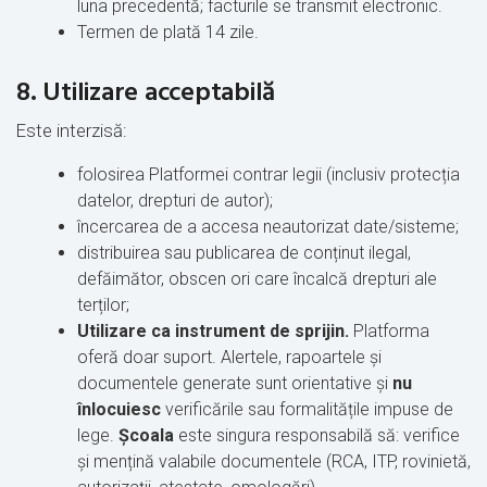
luna precedentă
; facturile se transmit electronic.
Termen de plată 14 zile.
8. Utilizare acceptabilă
Este interzisă:
folosirea Platformei contrar legii (inclusiv protecția
datelor, drepturi de autor);
încercarea de a accesa neautorizat date/sisteme;
distribuirea sau publicarea de conținut ilegal,
defăimător, obscen ori care încalcă drepturi ale
terților;
U
tilizare ca instrument de sprijin.
Platforma
oferă doar suport. Alertele, rapoartele și
documentele generate sunt orientative și
nu
înlocuiesc
verificările sau formalitățile impuse de
lege.
Școala
este singura responsabilă să: verifice
și mențină valabile documentele (RCA, ITP, rovinietă,