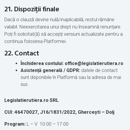
21. Dispoziții finale
Dacă o clauză devine nulă/inaplicabilă, restul rămâne
valabil. Neexercitarea unui drept nu înseamnă renunțare.
Poți fi solicitat(ă) să accepți versiuni actualizate pentru a
continua folosirea Platformei.
22. Contact
Închiderea contului:
office@legislatierutiera.ro
Asistență generală / GDPR:
datele de contact
sunt disponibile în Platformă sau la adresa de mai
sus.
Legislatierutiera.ro SRL
CUI:
46470027, J16/1831/2022,
Ghercești
– Dolj
Program:
L – V 10:00 – 17:00