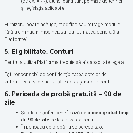
(de ex. ARR), atunci când sunt permise de termenii
și legislația aplicabile.
Furnizorul poate adăuga, modifica sau retrage module
fără a diminua în mod nejustificat utilitatea generală a
Platformei.
5. Eligibilitate. Conturi
Pentru a utiliza Platforma trebuie să ai capacitate legală.
Ești responsabil de confidențialitatea datelor de
autentificare și de activitățile desfășurate în cont.
6. Perioada de probă gratuită – 90 de
zile
Școlile de șoferi beneficiază de
acces gratuit timp
de 90 de zile
de la activarea contului.
În perioada de probă nu se percep taxe;