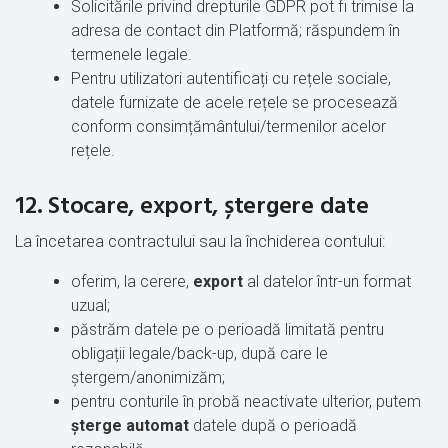
Solicitările privind drepturile GDPR pot fi trimise la
adresa de contact din Platformă; răspundem în
termenele legale.
Pentru utilizatori autentificați cu rețele sociale,
datele furnizate de acele rețele se procesează
conform consimțământului/termenilor acelor
rețele.
12. Stocare, export, ștergere date
La încetarea
contractului
sau la închiderea contului:
oferim, la cerere,
export
al datelor într-un format
uzual;
păstrăm datele pe o perioadă limitată pentru
obligații legale/back-up, după care le
ștergem/anonimizăm;
pentru conturile în probă neactivate ulterior, putem
șterge automat
datele după o perioadă