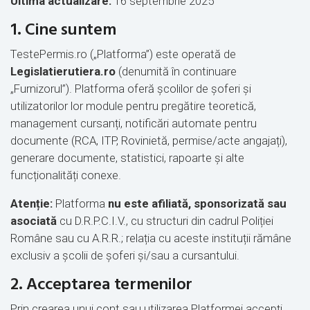
Ultima actualizare:
16 septembrie 2025
1. Cine suntem
TestePermis.ro („Platforma”) este operată de
Legislatierutiera.ro
(denumită în continuare
„Furnizorul”). Platforma oferă școlilor de șoferi și
utilizatorilor lor module pentru pregătire teoretică,
management cursanți, notificări automate pentru
documente (RCA, ITP, Rovinietă, permise/acte angajați),
generare documente, statistici, rapoarte și alte
funcționalități conexe.
Atenție:
Platforma
nu este afiliată, sponsorizată sau
asociată
cu D.R.P.C.I.V., cu structuri din cadrul Poliției
Române sau cu A.R.R.; relația cu aceste instituții rămâne
exclusiv a școlii de șoferi și/sau a cursantului.
2. Acceptarea termenilor
Prin crearea unui cont sau utilizarea Platformei accepți