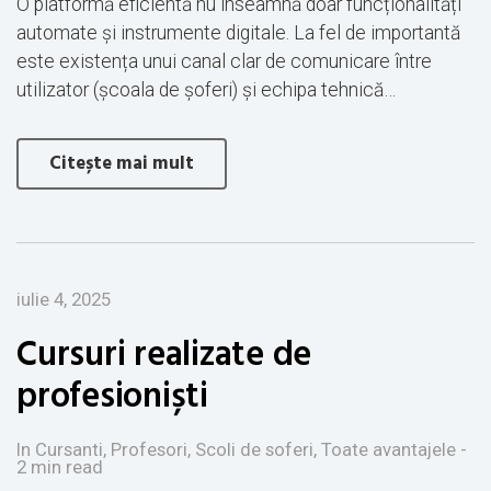
O platformă eficientă nu înseamnă doar funcționalități
automate și instrumente digitale. La fel de importantă
este existența unui canal clar de comunicare între
utilizator (școala de șoferi) și echipa tehnică…
Citește mai mult
iulie 4, 2025
Cursuri realizate de
profesioniști
In Cursanti, Profesori, Scoli de soferi, Toate avantajele
-
2 min read